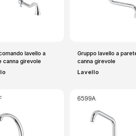
omando lavello a
Gruppo lavello a paret
e canna girevole
canna girevole
lo
Lavello
F
6599A