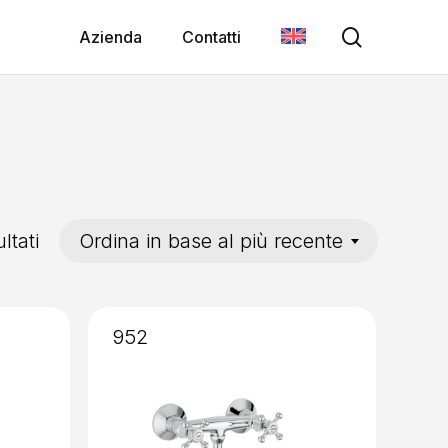
search
Azienda
Contatti
Ordina
ltati
Ordina in base al più recente
in
base
952
al
più
recente