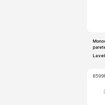
Monoc
paret
Lavel
6599