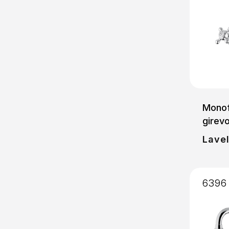
Monof
girevo
Lavel
6396