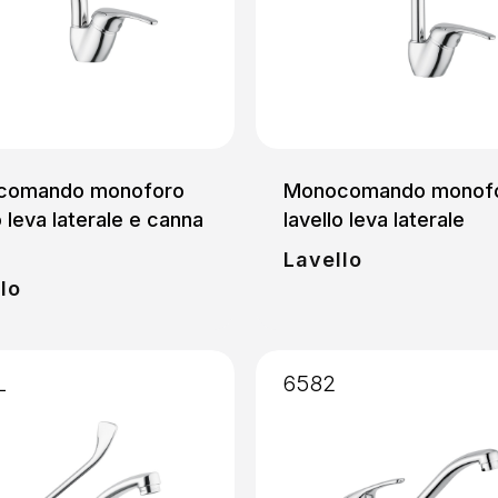
comando monoforo
Monocomando monof
o leva laterale e canna
lavello leva laterale
Lavello
lo
L
6582