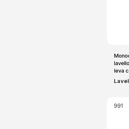
Mono
lavell
leva c
Lavel
991