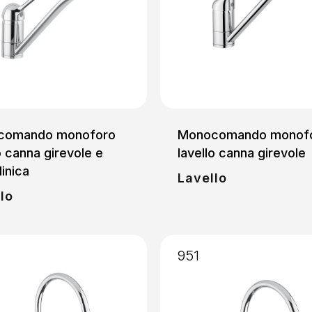
comando monoforo
Monocomando monof
o canna girevole e
lavello canna girevole
linica
Lavello
lo
951