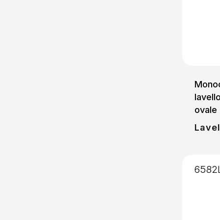
Mono
lavell
ovale
Lavel
6582