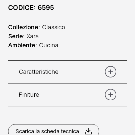
CODICE:
6595
Collezione
: Classico
Serie
: Xara
Ambiente
: Cucina
Caratteristiche
Finiture
Categoria:
Lavello
Comando
: Monocomando
Cromo
Scarica la scheda tecnica
Collocazione
: Da Piano