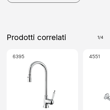
Miscelazione
: Cartuccia da 40
Installazione
: Senza Incasso
Prodotti correlati
1/4
6395
4551