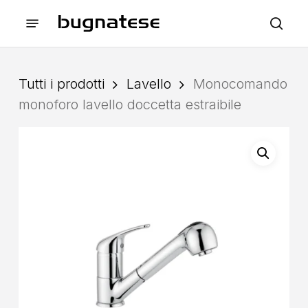
Skip
Menu
to
sea
main
content
Tutti i prodotti
Lavello
Monocomando
monoforo lavello doccetta estraibile