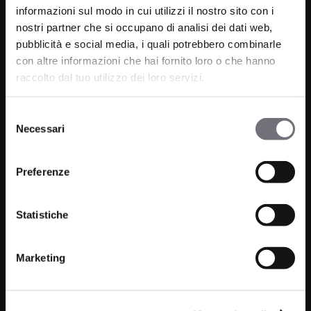
informazioni sul modo in cui utilizzi il nostro sito con i
nostri partner che si occupano di analisi dei dati web,
pubblicità e social media, i quali potrebbero combinarle
Via C. Rolando 111, Gozzano (NO) 28024
con altre informazioni che hai fornito loro o che hanno
P.IVA 00265030031
raccolto dal tuo utilizzo dei loro servizi.
Telefono:
0322 93516
Selezione
Email:
info@bugnatese.com
Necessari
del
consenso
Preferenze
Prodotti
Azienda
Statistiche
Bagno
Progetti
Cucina
News
Marketing
Wellness
Finiture