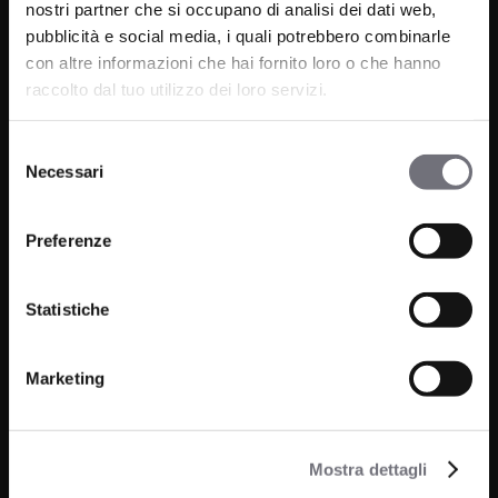
nostri partner che si occupano di analisi dei dati web,
P.IVA 00265030031
pubblicità e social media, i quali potrebbero combinarle
con altre informazioni che hai fornito loro o che hanno
Telefono:
0322 93516
raccolto dal tuo utilizzo dei loro servizi.
Email:
info@bugnatese.com
Selezione
Necessari
del
consenso
Prodotti
Azienda
Preferenze
Bagno
Progetti
Cucina
Statistiche
News
Wellness
Finiture
Marketing
Contatti
Mostra dettagli
FAQ