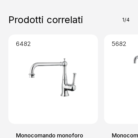
Installazione
: Senza Incasso
Prodotti correlati
1/4
6482
5682
Monocomando monoforo
Monocom