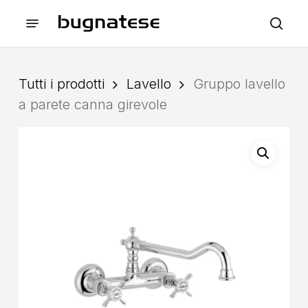
Skip
Menu
to
sea
main
content
Tutti i prodotti
Lavello
Gruppo lavello
a parete canna girevole