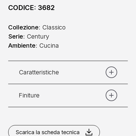
CODICE:
3682
Collezione
: Classico
Serie
: Century
Ambiente
: Cucina
Caratteristiche
Finiture
Categoria:
Lavello
Comando
: Monocomando
Cromo
Scarica la scheda tecnica
Collocazione
: Da Piano