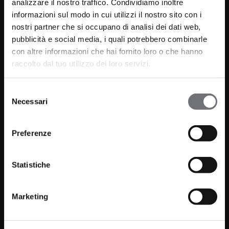
analizzare il nostro traffico. Condividiamo inoltre
informazioni sul modo in cui utilizzi il nostro sito con i
nostri partner che si occupano di analisi dei dati web,
Via C. Rolando 111, Gozzano (NO) 28024
pubblicità e social media, i quali potrebbero combinarle
con altre informazioni che hai fornito loro o che hanno
P.IVA 00265030031
raccolto dal tuo utilizzo dei loro servizi.
Telefono:
0322 93516
Selezione
Email:
info@bugnatese.com
Necessari
del
consenso
Preferenze
Prodotti
Azienda
Statistiche
Bagno
Progetti
Cucina
News
Marketing
Wellness
Finiture