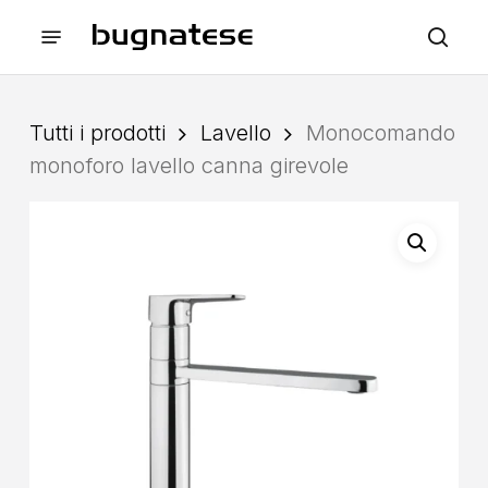
Skip
Menu
to
sea
main
content
Tutti i prodotti
Lavello
Monocomando
monoforo lavello canna girevole