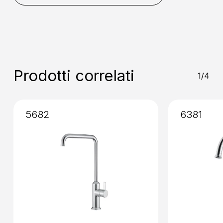
Miscelazione
: Cartuccia da 35
Installazione
: Senza Incasso
Prodotti correlati
1/4
5682
6381