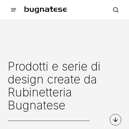
Skip
Menu
to
sea
Chiudi
main
i
content
Filtri
Prodotti e serie di
design create da
Rubinetteria
Bugnatese