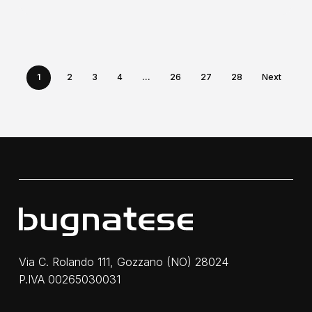
1
2
3
4
…
26
27
28
Next
Via C. Rolando 111, Gozzano (NO) 28024
P.IVA 00265030031