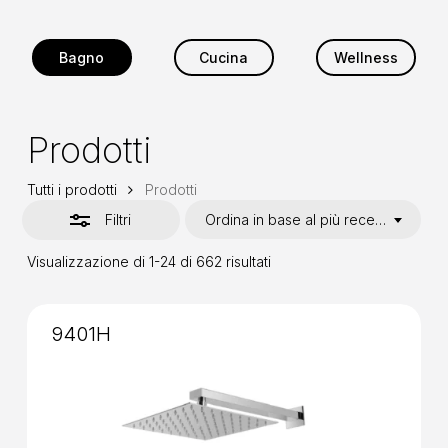
Bagno
Cucina
Wellness
Prodotti
Tutti i prodotti
Prodotti
Filtri
Ordina in base al più recente
Ordina
Visualizzazione di 1-24 di 662 risultati
in
base
al
più
9401H
recente