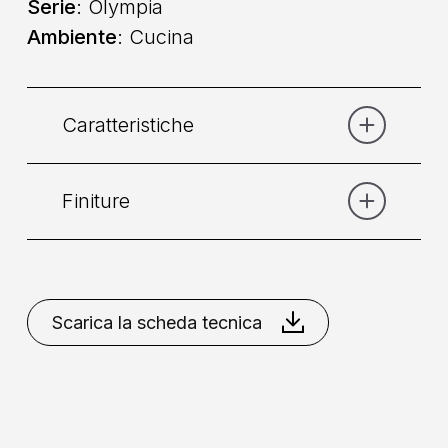
Serie
: Olympia
Ambiente
: Cucina
Caratteristiche
Finiture
Categoria:
Lavello
Comando
: Doppio Comando
Bronzo
Cromo
Dorato
Nikel
Spazzolato
Scarica la scheda tecnica
Collocazione
: Da Piano
Miscelazione
: Vitone Ceramico
90°