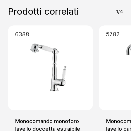
Installazione
: Senza Incasso
Prodotti correlati
1/4
6388
5782
Monocomando monoforo
Monocom
lavello doccetta estraibile
lavello ca