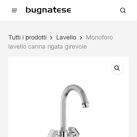
Skip
Menu
to
sea
main
content
Tutti i prodotti
Lavello
Monoforo
lavello canna rigata girevole