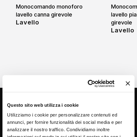
Monocomando monoforo
Monocom
lavello canna girevole
lavello pi
Lavello
girevole
Lavello
Questo sito web utilizza i cookie
Utilizziamo i cookie per personalizzare contenuti ed
annunci, per fornire funzionalità dei social media e per
analizzare il nostro traffico. Condividiamo inoltre
informazioni sul modo in cui utilizzi il nostro sito con i