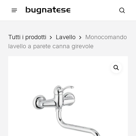
Skip
Menu
to
sea
main
content
Tutti i prodotti
Lavello
Monocomando
lavello a parete canna girevole