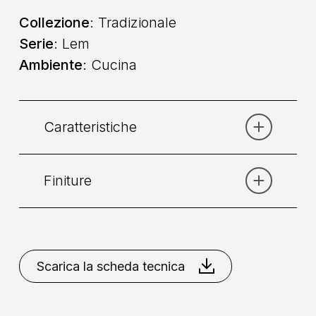
Collezione
: Tradizionale
Serie
: Lem
Ambiente
: Cucina
Caratteristiche
Finiture
Categoria:
Lavello
Comando
: Monocomando
Bronzo
Bronzo
Opaco
Cromo
Cromo
Scarica la scheda tecnica
Collocazione
: A Parete
Dorato
Dorato
Rame
Miscelazione
: Cartuccia da 35