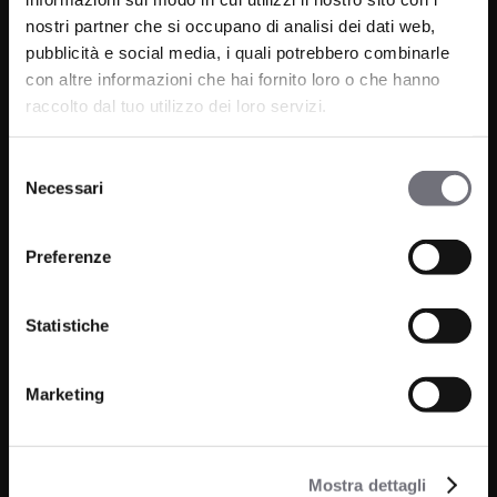
Via C. Rolando 111, Gozzano (NO) 28024
nostri partner che si occupano di analisi dei dati web,
P.IVA 00265030031
pubblicità e social media, i quali potrebbero combinarle
con altre informazioni che hai fornito loro o che hanno
raccolto dal tuo utilizzo dei loro servizi.
Telefono:
0322 93516
Email:
info@bugnatese.com
Selezione
Necessari
del
consenso
Preferenze
Prodotti
Azienda
Bagno
Progetti
Statistiche
Cucina
News
Wellness
Marketing
Finiture
Contatti
Mostra dettagli