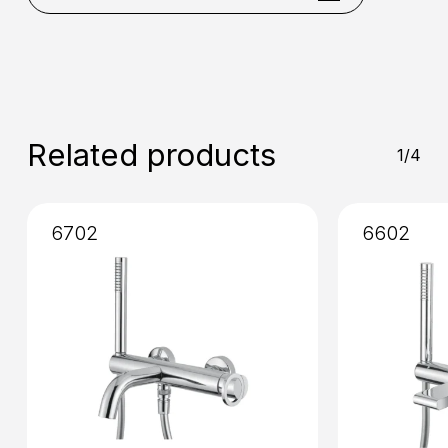
Command
: Single lever
Installation
: External
Mixing
: Cartridge 35mm
Related products
1/4
6702
6602