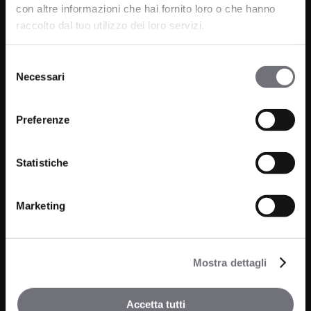
con altre informazioni che hai fornito loro o che hanno
raccolto dal tuo utilizzo dei loro servizi.
Via C. Rolando 111, Gozzano (NO) 28024
Selezione
P.IVA 00265030031
Necessari
del
consenso
Phone:
0322 93516
Preferenze
Email:
info@bugnatese.com
Statistiche
Bathroom
Company
Marketing
Kitchen
Projects
Wellness
News
Mostra dettagli
Accetta tutti
Contacts