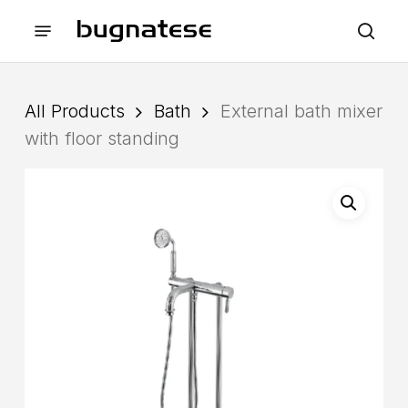
Skip
Menu
to
sea
main
content
All Products
Bath
External bath mixer
with floor standing