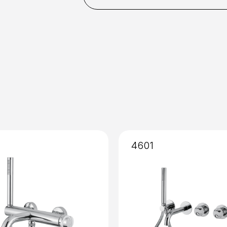
Command
: Single lever
Copper
PVD Gold
PVD 
Installation
: Concealed
Mixing
: Cartridge 35mm
4601