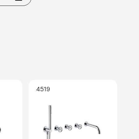
Total Black
4519