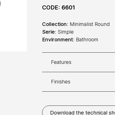
CODE:
6601
Collection
: Minimalist Round
Serie
: Simple
Environment
: Bathroom
Features
Finishes
Category:
Bath
Placement
: Wall
Chrome
Graphite
Matt 
Download the technical sh
White
Nikel Brushed
Pa