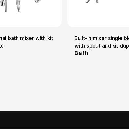
nal bath mixer with kit
Built-in mixer single b
ex
with spout and kit dup
h
Bath