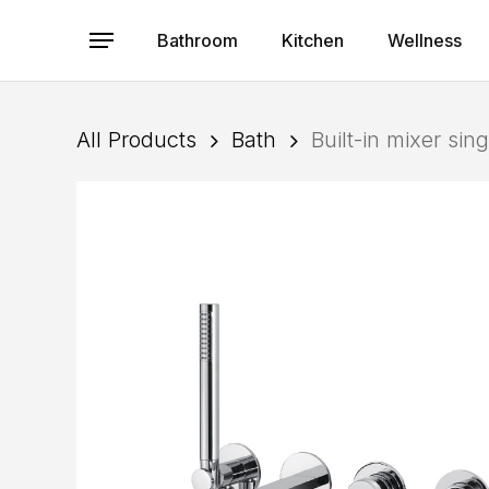
Skip
to
Bathroom
Kitchen
Wellness
Menu
main
content
All Products
Bath
Built-in mixer sin