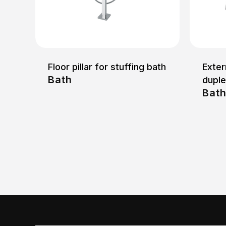
Floor pillar for stuffing bath
Exter
Bath
dupl
Bat