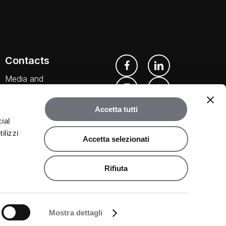
Contacts
Media and
Downloads
Accetta tutti
Our Agents
ial
ilizzi
Accetta selezionati
Rifiuta
©
2026
Rubinetteria Bugnatese. All rights reserved.
Share
Mostra dettagli