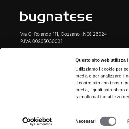
Via C. Rolando 111, Gozzano (NO) 28024
P.IVA 00265030031
Phone:
0322 93516
Questo sito web utilizza i
Email:
info@bugnatese.com
Utilizziamo i cookie per pe
media e per analizzare il n
il nostro sito con i nostri 
media, i quali potrebbero c
raccolto dal tuo utilizzo dei
Privacy & Cookie
|
Legal
|
Credits
Selezione
Necessari
del