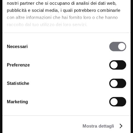
nostri partner che si occupano di analisi dei dati web,
pubblicità e social media, i quali potrebbero combinarle
con altre informazioni che hai fornito loro o che hanno
raccolto dal tuo utilizzo dei loro servizi.
Via C. Rolando 111, Gozzano (NO) 28024
P.IVA 00265030031
Selezione
Necessari
del
Phone:
0322 93516
consenso
Email:
info@bugnatese.com
Preferenze
Statistiche
Bathroom
Company
Marketing
Kitchen
Projects
Wellness
News
Mostra dettagli