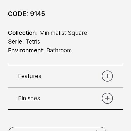
CODE:
9145
Collection
: Minimalist Square
Serie
: Tetris
Environment
: Bathroom
Features
Finishes
Category:
Basin
Command
: Single lever
Chrome
Matt Black
Matt