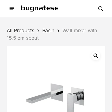
Skip
Menu
to
sea
main
content
All Products
Basin
Wall mixer with
15,5 cm spout