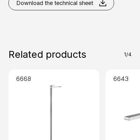
White
Nikel Brushed
Download the technical sheet
Placement
: Wall
Mixing
: Cartridge 35mm
Installation
: Concealed
Related products
1/4
6668
6643