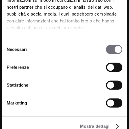
informazioni sul modo in cui utilizzi il nostro sito con i
nostri partner che si occupano di analisi dei dati web,
pubblicità e social media, i quali potrebbero combinarle
con altre informazioni che hai fornito loro o che hanno
raccolto dal tuo utilizzo dei loro servizi.
Selezione
Via C. Rolando 111, Gozzano (NO) 28024
Necessari
del
P.IVA 00265030031
consenso
Phone:
0322 93516
Preferenze
Email:
info@bugnatese.com
Statistiche
Marketing
Bathroom
Company
Kitchen
Projects
Wellness
Mostra dettagli