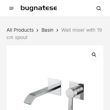
Skip
Menu
to
sea
main
content
All Products
Basin
Wall mixer with 19
cm spout