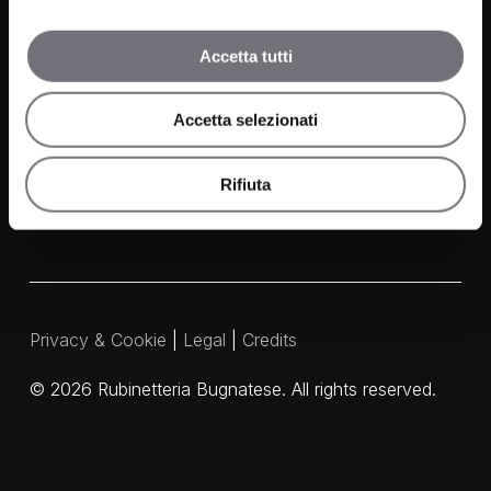
News
Accetta tutti
Contacts
Media and Downloads
Accetta selezionati
Our Agents
Rifiuta
Privacy & Cookie
|
Legal
|
Credits
©
2026
Rubinetteria Bugnatese. All rights reserved.