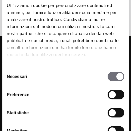
Utilizziamo i cookie per personalizzare contenuti ed
annunci, per fornire funzionalità dei social media e per
analizzare il nostro traffico. Condividiamo inoltre
informazioni sul modo in cui utilizzi il nostro sito con i
nostri partner che si occupano di analisi dei dati web,
pubblicità e social media, i quali potrebbero combinarle
con altre informazioni che hai fornito loro o che hanno
raccolto dal tuo utilizzo dei loro servizi.
Selezione
Necessari
del
consenso
Via C. Rolando 111, Gozzano (NO) 28024
Preferenze
P.IVA 00265030031
Phone:
0322 93516
Statistiche
Email:
info@bugnatese.com
Marketing