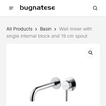
Skip
Menu
to
sea
main
content
All Products
Basin
Wall mixer with
single internal block and 19 cm spout