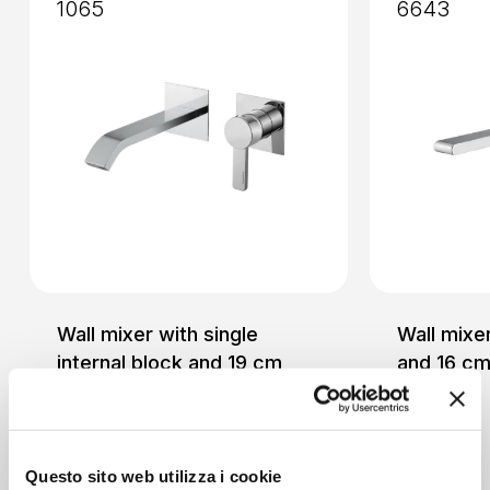
1065
6643
Wall mixer with single
Wall mixer
internal block and 19 cm
and 16 cm
Basin
spout
Basin
Questo sito web utilizza i cookie