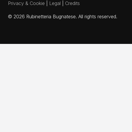
Privacy & Cookie
|
Legal
|
Credits
©
2026
Rubinetteria Bugnatese. All rights reserved.