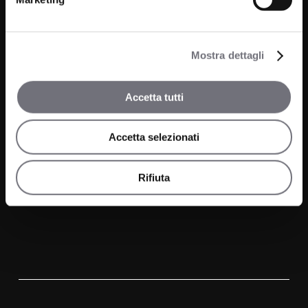
Bathroom
Company
Mostra dettagli
Kitchen
Projects
Wellness
Accetta tutti
News
Accetta selezionati
Contacts
Media and Downloads
Rifiuta
Our Agents