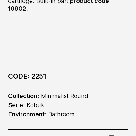
cartridge. Built-in part
product code
19902.
CODE:
2251
Collection
: Minimalist Round
Serie
: Kobuk
Environment
: Bathroom