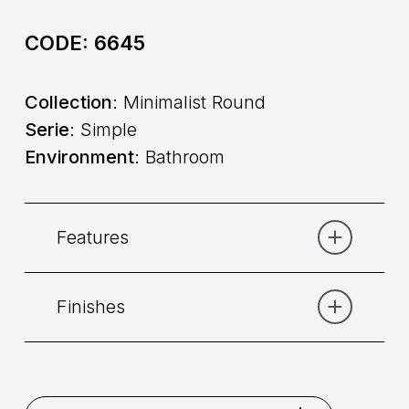
CODE:
6645
Collection
: Minimalist Round
Serie
: Simple
Environment
: Bathroom
Features
Finishes
Category:
Basin
Command
: Single lever
Chrome
Graphite
Matt