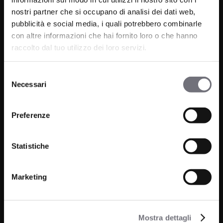
nostri partner che si occupano di analisi dei dati web,
pubblicità e social media, i quali potrebbero combinarle
con altre informazioni che hai fornito loro o che hanno
raccolto dal tuo utilizzo dei loro servizi.
Via C. Rolando 111, Gozzano (NO) 28024
P.IVA 00265030031
Selezione
Necessari
del
Phone:
0322 93516
consenso
Email:
info@bugnatese.com
Preferenze
Statistiche
Bathroom
Company
Kitchen
Projects
Marketing
Wellness
News
Mostra dettagli