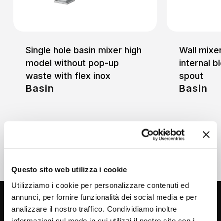
Single hole basin mixer high
Wall mixer
model without pop-up
internal b
waste with flex inox
spout
Basin
Basin
Questo sito web utilizza i cookie
Utilizziamo i cookie per personalizzare contenuti ed
annunci, per fornire funzionalità dei social media e per
analizzare il nostro traffico. Condividiamo inoltre
informazioni sul modo in cui utilizzi il nostro sito con i