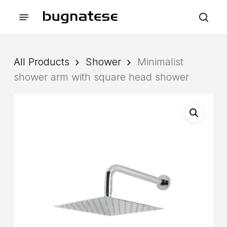
Skip
Menu
to
sea
main
content
All Products
Shower
Minimalist
shower arm with square head shower