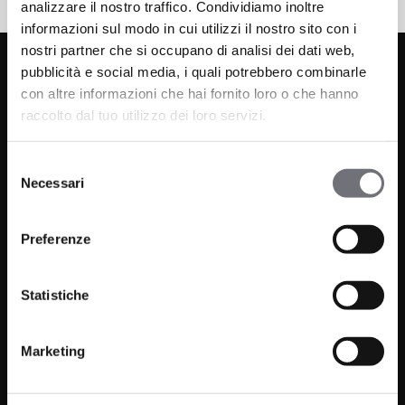
analizzare il nostro traffico. Condividiamo inoltre
informazioni sul modo in cui utilizzi il nostro sito con i
nostri partner che si occupano di analisi dei dati web,
pubblicità e social media, i quali potrebbero combinarle
con altre informazioni che hai fornito loro o che hanno
raccolto dal tuo utilizzo dei loro servizi.
Selezione
Necessari
del
Via C. Rolando 111, Gozzano (NO) 28024
consenso
P.IVA 00265030031
Preferenze
Phone:
0322 93516
Email:
info@bugnatese.com
Statistiche
Marketing
Bathroom
Company