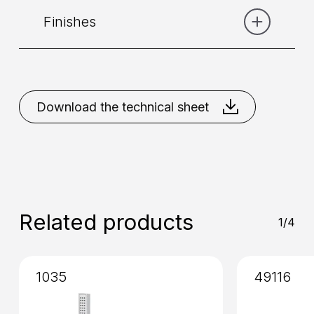
Finishes
Category:
Shower
Placement
: Wall
Chrome
Matt Black
Matt
White
Nikel Brushed
Download the technical sheet
Installation
: External
Related products
1/4
1035
49116