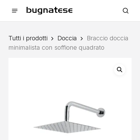
Skip
Menu
to
sea
main
content
Tutti i prodotti
Doccia
Braccio doccia
minimalista con soffione quadrato