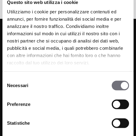
Questo sito web utilizza i cookie
Utilizziamo i cookie per personalizzare contenuti ed
annunci, per fornire funzionalità dei social media e per
analizzare il nostro traffico. Condividiamo inoltre
informazioni sul modo in cui utilizzi il nostro sito con i
nostri partner che si occupano di analisi dei dati web,
pubblicità e social media, i quali potrebbero combinarle
con altre informazioni che hai fornito loro o che hanno
raccolto dal tuo utilizzo dei loro servizi.
Via C. Rolando 111, Gozzano (NO) 28024
Selezione
P.IVA 00265030031
Necessari
del
consenso
Telefono:
0322 93516
Preferenze
Email:
info@bugnatese.com
Statistiche