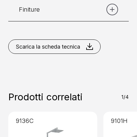
Finiture
Categoria:
Doccia
Collocazione
: A Parete
Bianco Opaco
Cromo
Nero
Opaco
Nikel Spazzolato
Scarica la scheda tecnica
Installazione
: Senza Incasso
Prodotti correlati
1/4
9136C
9101H