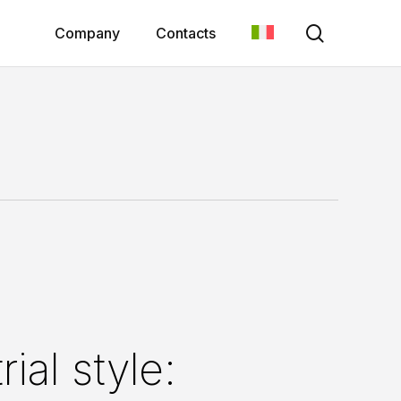
search
Company
Contacts
ial style: