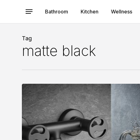
Skip
to
Bathroom
Kitchen
Wellness
Menu
main
content
Tag
matte black