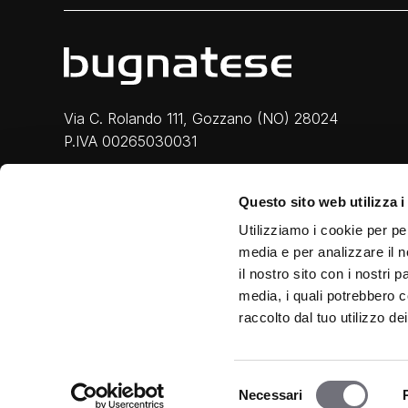
Via C. Rolando 111, Gozzano (NO) 28024
P.IVA 00265030031
Phone:
0322 93516
Questo sito web utilizza i
Email:
info@bugnatese.com
Utilizziamo i cookie per pe
media e per analizzare il n
il nostro sito con i nostri 
media, i quali potrebbero c
raccolto dal tuo utilizzo dei
Privacy & Cookie
|
Legal
|
Credits
Selezione
Necessari
del