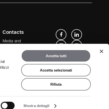
Contacts
Media and
Downloads
Accetta tutti
Our Agents
ial
ilizzi
Accetta selezionati
Rifiuta
©
2026
Rubinetteria Bugnatese. All rights reserved.
Mostra dettagli