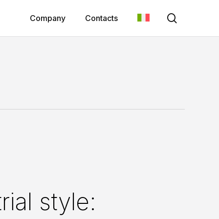
search
Company
Contacts
ial style: