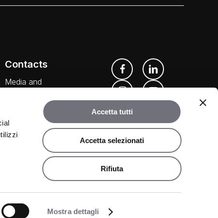
Contacts
Media and
Downloads
Accetta tutti
Our Agents
ial
ilizzi
Accetta selezionati
Rifiuta
©
2026
Rubinetteria Bugnatese. All rights reserved.
Mostra dettagli