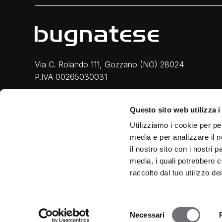
Via C. Rolando 111, Gozzano (NO) 28024
P.IVA 00265030031
Phone:
0322 93516
Questo sito web utilizza i
Email:
info@bugnatese.com
Utilizziamo i cookie per pe
media e per analizzare il n
il nostro sito con i nostri 
media, i quali potrebbero c
raccolto dal tuo utilizzo dei
Privacy & Cookie
|
Legal
|
Credits
Selezione
Necessari
del