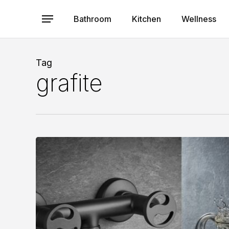
Skip
to
Bathroom
Kitchen
Wellness
Menu
main
content
Tag
grafite