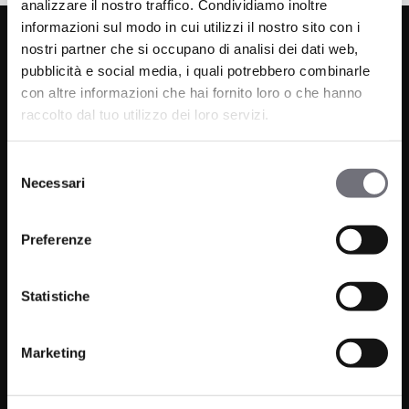
analizzare il nostro traffico. Condividiamo inoltre
informazioni sul modo in cui utilizzi il nostro sito con i
nostri partner che si occupano di analisi dei dati web,
pubblicità e social media, i quali potrebbero combinarle
con altre informazioni che hai fornito loro o che hanno
raccolto dal tuo utilizzo dei loro servizi.
Selezione
Via C. Rolando 111, Gozzano (NO) 28024
Necessari
del
P.IVA 00265030031
consenso
Preferenze
Phone:
0322 93516
Email:
info@bugnatese.com
Statistiche
Marketing
Bathroom
Company
Kitchen
Projects