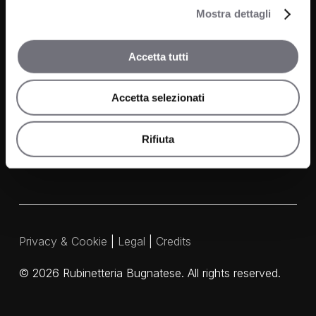
Wellness
Mostra dettagli
News
Accetta tutti
Contacts
Media and Downloads
Accetta selezionati
Our Agents
Rifiuta
Privacy & Cookie
|
Legal
|
Credits
©
2026
Rubinetteria Bugnatese. All rights reserved.