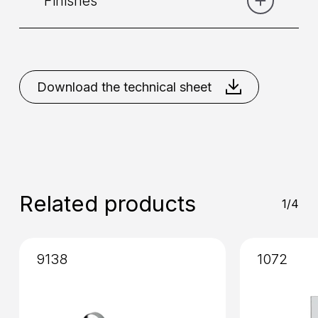
Finishes
Category:
Shower
Placement
: Ceiling
Wall
Chrome
Matt Black
Matt White
Download the technical sheet
Installation
: External
Related products
1/4
9138
1072