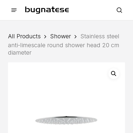
Skip
Menu
to
sea
main
content
All Products
Shower
Stainless steel
anti-limescale round shower head 20 cm
diameter