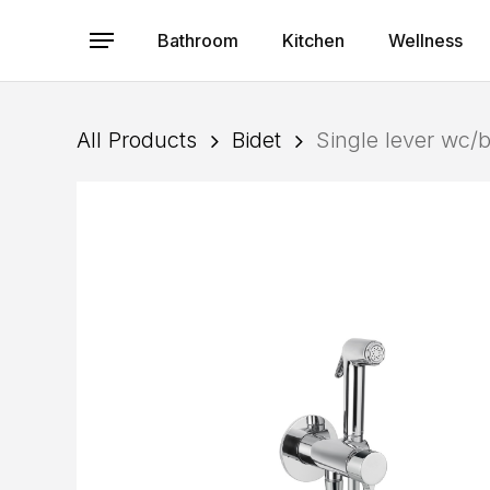
Skip
to
Bathroom
Kitchen
Wellness
Menu
main
content
All Products
Bidet
Single lever wc/