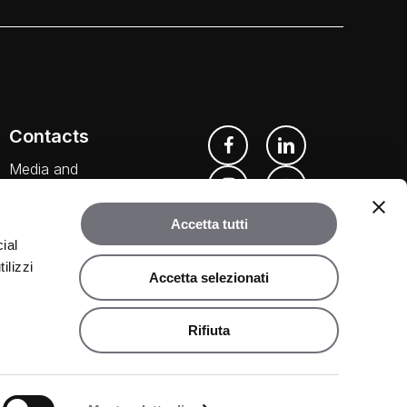
Contacts
Media and
Downloads
Accetta tutti
Our Agents
ial
ilizzi
Accetta selezionati
Rifiuta
©
2026
Rubinetteria Bugnatese. All rights reserved.
Share