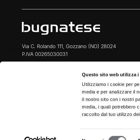
Via C. Rolando 111, Gozzano (NO) 28024
P.IVA 00265030031
Phone:
0322 93516
Questo sito web utilizza i
Email:
info@bugnatese.com
Utilizziamo i cookie per pe
media e per analizzare il n
il nostro sito con i nostri 
media, i quali potrebbero c
raccolto dal tuo utilizzo dei
Privacy & Cookie
|
Legal
|
Credits
Selezione