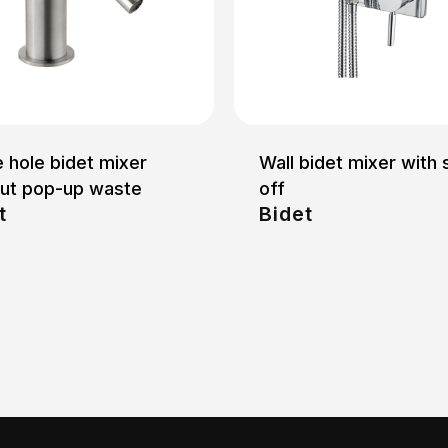
e hole bidet mixer
Wall bidet mixer with 
out pop-up waste
off
t
Bidet