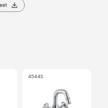
eet
4544S