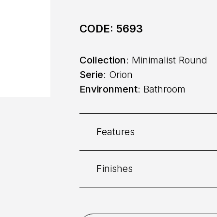
CODE:
5693
Collection
: Minimalist Round
Serie
: Orion
Environment
: Bathroom
Features
Finishes
Category:
Bidet
Command
: Single lever
Chrome
Gold Brushed