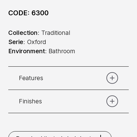
CODE:
6300
Collection
: Traditional
Serie
: Oxford
Environment
: Bathroom
Features
Finishes
Category:
Bath
Placement
: Wall
Bronze
Chrome
Copper
Gold
Gold