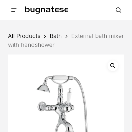
Skip
Menu
to
sea
main
content
All Products
Bath
External bath mixer
with handshower