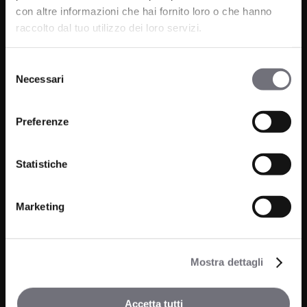
con altre informazioni che hai fornito loro o che hanno
raccolto dal tuo utilizzo dei loro servizi.
Via C. Rolando 111, Gozzano (NO) 28024
P.IVA 00265030031
Selezione
Necessari
del
consenso
Phone:
0322 93516
Email:
info@bugnatese.com
Preferenze
Statistiche
Bathroom
Company
Marketing
Kitchen
Projects
Wellness
News
Mostra dettagli
Contacts
Accetta tutti