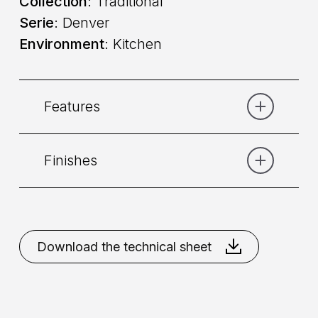
Collection
: Traditional
Serie
: Denver
Environment
: Kitchen
Features
Finishes
Category:
Lavello
Command
: Single lever
Bronze
Chrome
Copper
Gold
Matt
Bronze
Natural Brass
Nikel
Download the technical sheet
Placement
: Deck mounted
Brushed
Mixing
: Cartridge 35mm