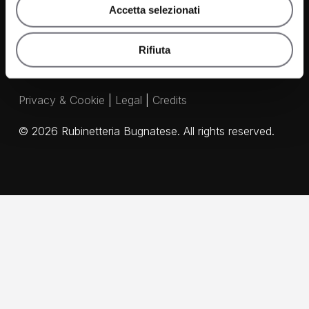
Accetta selezionati
Rifiuta
Privacy & Cookie
|
Legal
|
Credits
©
2026
Rubinetteria Bugnatese. All rights reserved.