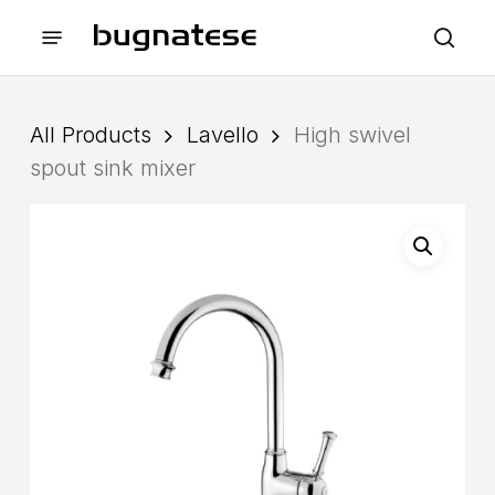
Skip
Menu
to
sea
main
content
All Products
Lavello
High swivel
spout sink mixer