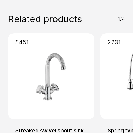
Installation
: External
Related products
1/4
8451
2291
Streaked swivel spout sink
Spring typ