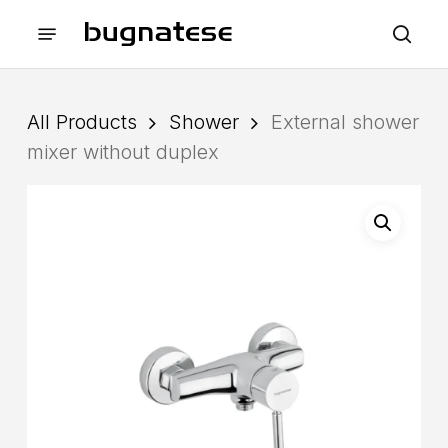
Skip
Menu
to
sea
main
content
All Products
Shower
External shower
mixer without duplex