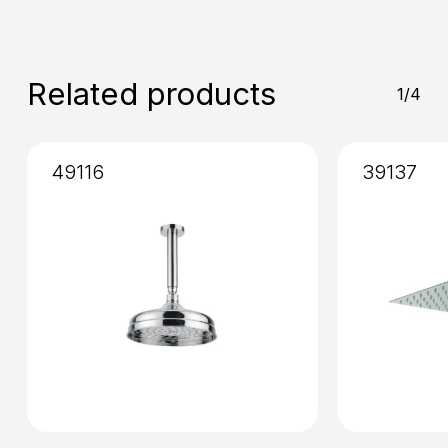
Mixing
: Cartridge 35mm
Related products
1/4
49116
39137