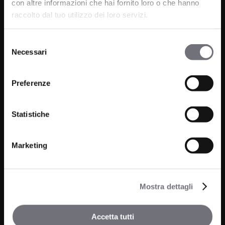
con altre informazioni che hai fornito loro o che hanno
P.IVA 00265030031
raccolto dal tuo utilizzo dei loro servizi.
Phone:
0322 93516
Selezione
Email:
info@bugnatese.com
Necessari
del
consenso
Preferenze
Bathroom
Company
Statistiche
Kitchen
Projects
Wellness
News
Marketing
Contacts
Mostra dettagli
Media and Downloads
Our Agents
Accetta tutti