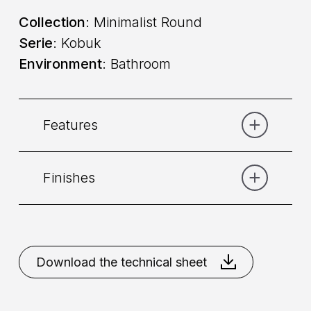
Collection
: Minimalist Round
Serie
: Kobuk
Environment
: Bathroom
Features
Finishes
Category:
Shower
Placement
: Wall
Bronze
Chrome
Gold
Gold
Brushed
Matt Black
Matt
Download the technical sheet
Command
: Single lever
Bronze
Matt White
Natural
Brass
Nikel Brushed
Installation
: External