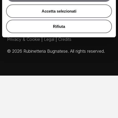
Accetta selezionati
Rifiuta
Privacy & Cookie
|
Legal
|
Credits
©
2026
Rubinetteria Bugnatese. All rights reserved.