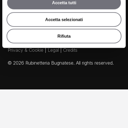
Our Agents
Accetta tutti
Accetta selezionati
Rifiuta
Privacy & Cookie
|
Legal
|
Credits
©
2026
Rubinetteria Bugnatese. All rights reserved.