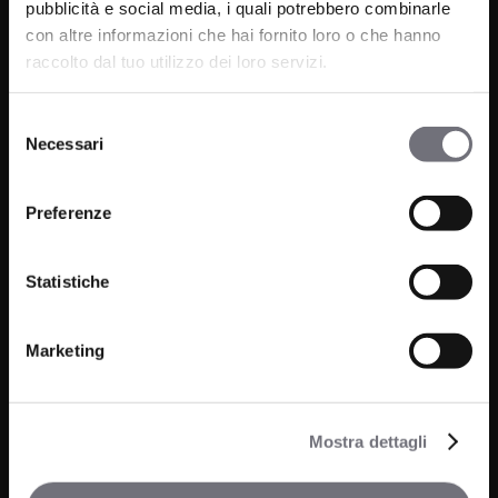
pubblicità e social media, i quali potrebbero combinarle
Via C. Rolando 111, Gozzano (NO) 28024
con altre informazioni che hai fornito loro o che hanno
P.IVA 00265030031
raccolto dal tuo utilizzo dei loro servizi.
Phone:
0322 93516
Selezione
Email:
info@bugnatese.com
Necessari
del
consenso
Preferenze
Bathroom
Company
Statistiche
Kitchen
Projects
Wellness
News
Marketing
Contacts
Mostra dettagli
Media and Downloads