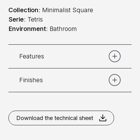
Collection
: Minimalist Square
Serie
: Tetris
Environment
: Bathroom
Features
Finishes
Category:
Bidet
Command
: Single lever
Chrome
Matt Black
Matt
White
Nikel Brushed
Download the technical sheet
Placement
: Deck mounted
Mixing
: Cartridge 25mm