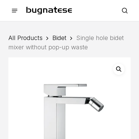
Skip
Menu
to
sea
main
content
All Products
Bidet
Single hole bidet
mixer without pop-up waste