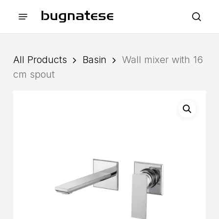
Skip
Menu
to
sea
main
content
All Products
Basin
Wall mixer with 16
cm spout