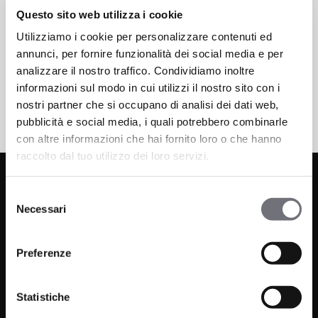
Basin
Basin
Questo sito web utilizza i cookie
Utilizziamo i cookie per personalizzare contenuti ed
annunci, per fornire funzionalità dei social media e per
analizzare il nostro traffico. Condividiamo inoltre
informazioni sul modo in cui utilizzi il nostro sito con i
nostri partner che si occupano di analisi dei dati web,
pubblicità e social media, i quali potrebbero combinarle
con altre informazioni che hai fornito loro o che hanno
raccolto dal tuo utilizzo dei loro servizi.
Selezione
Necessari
del
consenso
Preferenze
Via C. Rolando 111, Gozzano (NO) 28024
Statistiche
P.IVA 00265030031