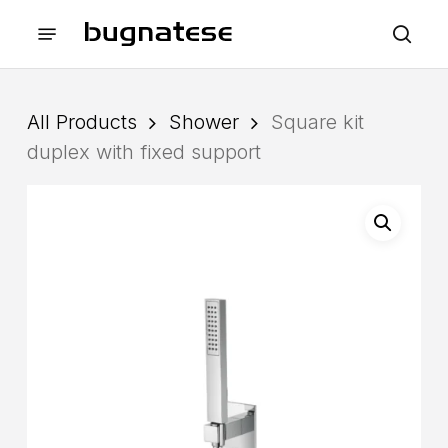
Skip
Menu
to
sea
main
content
All Products
Shower
Square kit
duplex with fixed support