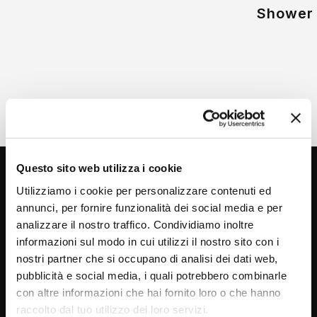
Shower
Questo sito web utilizza i cookie
Utilizziamo i cookie per personalizzare contenuti ed
annunci, per fornire funzionalità dei social media e per
analizzare il nostro traffico. Condividiamo inoltre
informazioni sul modo in cui utilizzi il nostro sito con i
nostri partner che si occupano di analisi dei dati web,
Via C. Rolando 111, Gozzano (NO) 28024
pubblicità e social media, i quali potrebbero combinarle
P.IVA 00265030031
con altre informazioni che hai fornito loro o che hanno
raccolto dal tuo utilizzo dei loro servizi.