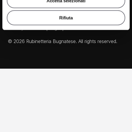
Accetta selezionati
Rifiuta
Privacy & Cookie
|
Legal
|
Credits
©
2026
Rubinetteria Bugnatese. All rights reserved.