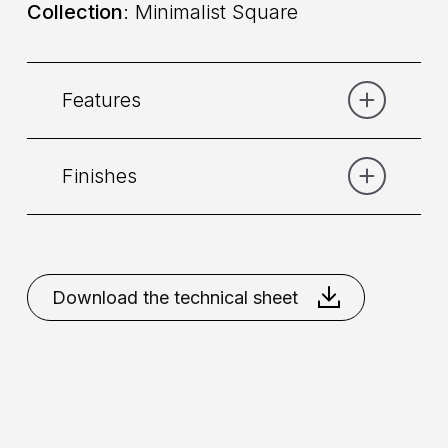
Collection
: Minimalist Square
Features
Finishes
Category:
Shower
Placement
: Wall
Chrome
Matt Black
Matt
White
Nikel Brushed
Download the technical sheet
Installation
: External