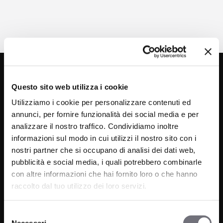
Questo sito web utilizza i cookie
Utilizziamo i cookie per personalizzare contenuti ed
annunci, per fornire funzionalità dei social media e per
analizzare il nostro traffico. Condividiamo inoltre
informazioni sul modo in cui utilizzi il nostro sito con i
Via C. Rolando 111, Gozzano (NO) 28024
nostri partner che si occupano di analisi dei dati web,
P.IVA 00265030031
pubblicità e social media, i quali potrebbero combinarle
con altre informazioni che hai fornito loro o che hanno
Phone:
0322 93516
raccolto dal tuo utilizzo dei loro servizi.
Email:
info@bugnatese.com
Selezione
Necessari