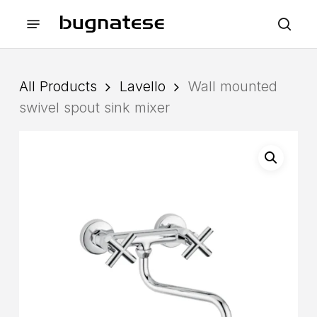
Skip
Menu
to
sea
main
content
All Products
Lavello
Wall mounted
swivel spout sink mixer