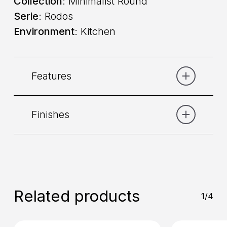
Collection
: Minimalist Round
Serie
: Rodos
Environment
: Kitchen
Features
Finishes
Category:
Lavello
Command
: Dual command
Bronze
Chrome
Copper
Matt
Black
Matt White
Nikel Brushed
Placement
: Wall
Related products
1/4
Mixing
: Ceramic disk valve 90°