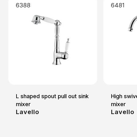
6388
6481
Installation
: External
L shaped spout pull out sink
High swiv
mixer
mixer
Lavello
Lavello