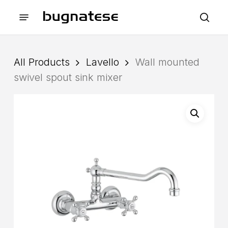
Skip
Menu
to
sea
main
content
All Products
Lavello
Wall mounted
swivel spout sink mixer