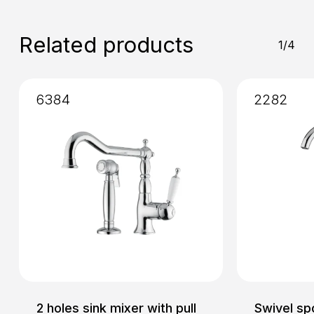
Installation
: External
Related products
1/4
6384
2282
2 holes sink mixer with pull
Swivel sp