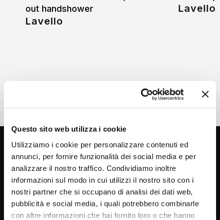
Lavello
out handshower
Lavello
Questo sito web utilizza i cookie
Utilizziamo i cookie per personalizzare contenuti ed
annunci, per fornire funzionalità dei social media e per
analizzare il nostro traffico. Condividiamo inoltre
informazioni sul modo in cui utilizzi il nostro sito con i
nostri partner che si occupano di analisi dei dati web,
pubblicità e social media, i quali potrebbero combinarle
Via C. Rolando 111, Gozzano (NO) 28024
con altre informazioni che hai fornito loro o che hanno