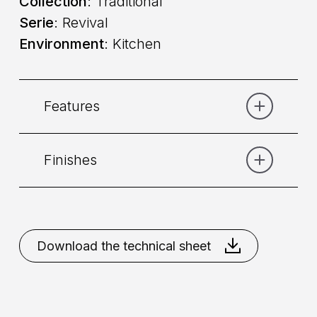
Collection
: Traditional
Serie
: Revival
Environment
: Kitchen
Features
Finishes
Category:
Lavello
Command
: Dual command
Bronze
Chrome
Copper
Gold
Gold
Chrome
Download the technical sheet
Placement
: Wall
Mixing
: Ceramic disk valve 90°