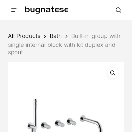
Skip
Menu
to
sea
main
content
All Products
Bath
Built-in group with
single internal block with kit duplex and
spout