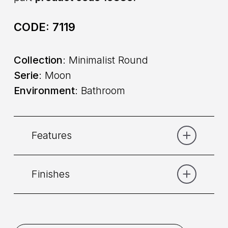
CODE:
7119
Collection
: Minimalist Round
Serie
: Moon
Environment
: Bathroom
Features
Finishes
Category:
Bath
Placement
: Wall
Chrome
Gold