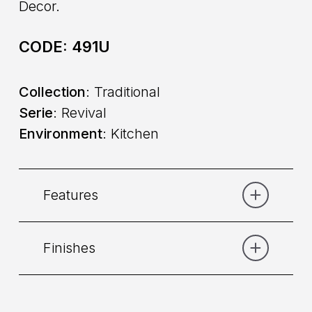
Decor.
CODE:
491U
Collection
: Traditional
Serie
: Revival
Environment
: Kitchen
Features
Finishes
Category:
Lavello
Command
: Dual command