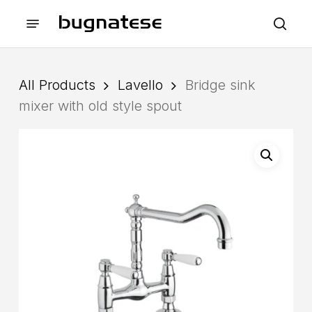
Skip
Menu
to
sea
main
content
All Products
Lavello
Bridge sink
mixer with old style spout