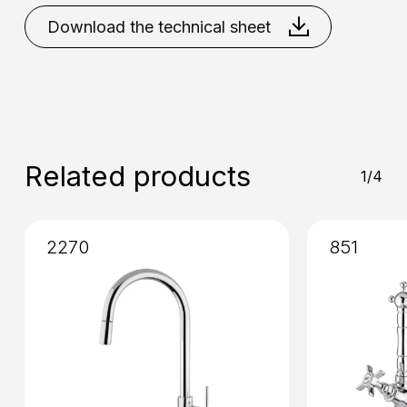
Bronze
Chrome
Copper
Gold
Gold
Chrome
Download the technical sheet
Placement
: Deck mounted
Mixing
: Ceramic disk valve 90°
Installation
: External
Related products
1/4
2270
851