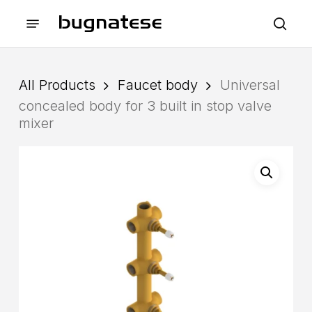
Skip
Menu
to
sea
main
content
All Products
Faucet body
Universal
concealed body for 3 built in stop valve
mixer