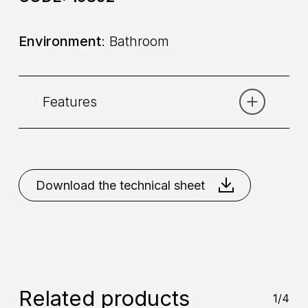
Environment
: Bathroom
Features
Category:
Faucet body
Download the technical sheet
Command
: Single lever
Placement
: Wall
Mixing
: Cartridge 35mm
Related products
1/4