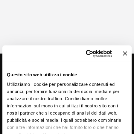
Questo sito web utilizza i cookie
Utilizziamo i cookie per personalizzare contenuti ed
annunci, per fornire funzionalità dei social media e per
analizzare il nostro traffico. Condividiamo inoltre
informazioni sul modo in cui utilizzi il nostro sito con i
Via C. Rolando 111, Gozzano (NO) 28024
nostri partner che si occupano di analisi dei dati web,
P.IVA 00265030031
pubblicità e social media, i quali potrebbero combinarle
con altre informazioni che hai fornito loro o che hanno
Phone:
0322 93516