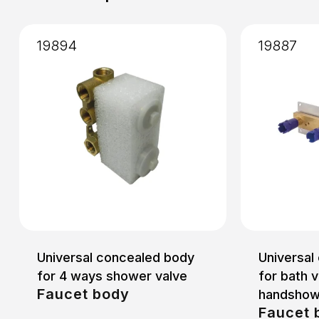
Installation
: Concealed
19894
19887
Universal concealed body
Universal
for 4 ways shower valve
for bath v
Faucet body
handshow
Faucet 