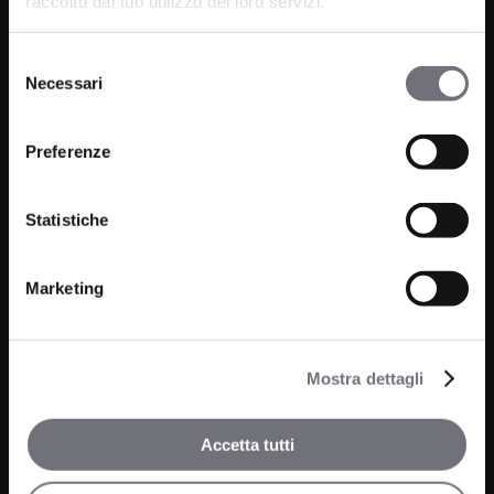
raccolto dal tuo utilizzo dei loro servizi.
Email:
info@bugnatese.com
Selezione
Necessari
del
consenso
Bathroom
Company
Preferenze
Kitchen
Projects
Wellness
Statistiche
News
Marketing
Contacts
Media and Downloads
Our Agents
Mostra dettagli
Accetta tutti