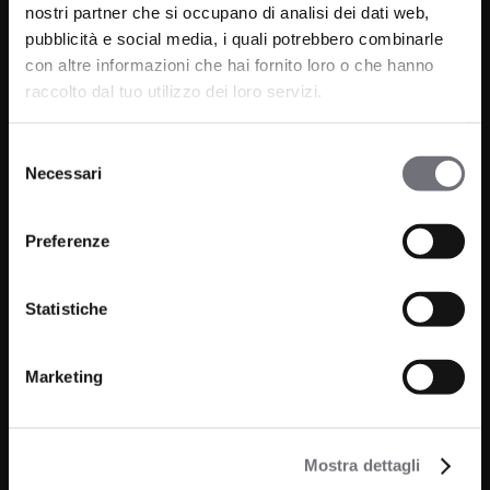
nostri partner che si occupano di analisi dei dati web,
pubblicità e social media, i quali potrebbero combinarle
con altre informazioni che hai fornito loro o che hanno
raccolto dal tuo utilizzo dei loro servizi.
Selezione
Via C. Rolando 111, Gozzano (NO) 28024
Necessari
del
P.IVA 00265030031
consenso
Preferenze
Phone:
0322 93516
Email:
info@bugnatese.com
Statistiche
Marketing
Bathroom
Company
Kitchen
Projects
Mostra dettagli
Wellness