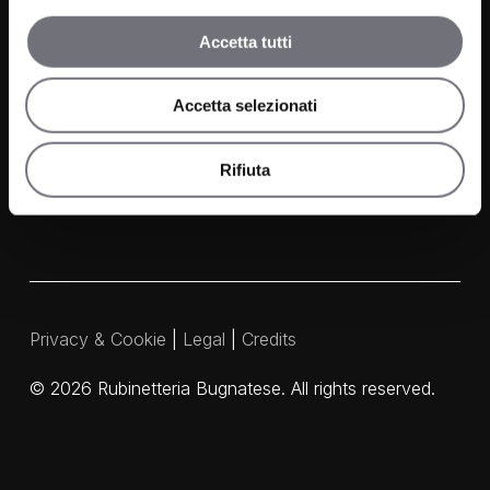
News
Accetta tutti
Contacts
Accetta selezionati
Media and Downloads
Our Agents
Rifiuta
Privacy & Cookie
|
Legal
|
Credits
©
2026
Rubinetteria Bugnatese. All rights reserved.