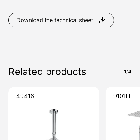
Placement
: Wall
Chrome
Matt Black
Matt
White
Nikel Brushed
Download the technical sheet
Installation
: External
Related products
1/4
49416
9101H