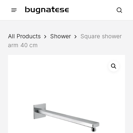
Skip
Menu
to
sea
main
content
All Products
Shower
Square shower
arm 40 cm