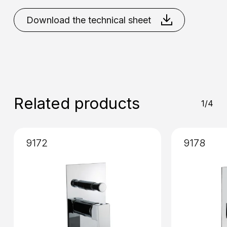
Bronze
Chrome
Copper
Gold
Matt
Black
Matt Bronze
Matt
Download the technical sheet
Installation
: External
White
Natural Brass
Nikel
Brushed
Related products
1/4
9172
9178