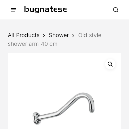
Skip
Menu
to
sea
main
content
All Products
Shower
Old style
shower arm 40 cm