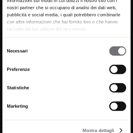
informazioni sul modo in cui utilizzi il nostro sito con i
nostri partner che si occupano di analisi dei dati web,
pubblicità e social media, i quali potrebbero combinarle
con altre informazioni che hai fornito loro o che hanno
raccolto dal tuo utilizzo dei loro servizi.
Via C. Rolando 111, Gozzano (NO) 28024
Selezione
P.IVA 00265030031
Necessari
del
consenso
Phone:
0322 93516
Email:
info@bugnatese.com
Preferenze
Statistiche
Bathroom
Company
Marketing
Kitchen
Projects
Wellness
News
Mostra dettagli