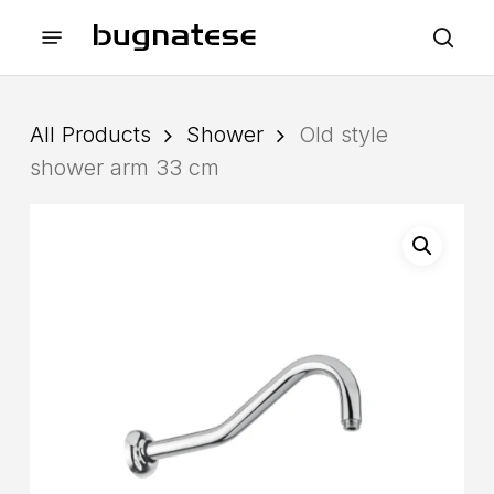
Skip
Menu
to
sea
main
content
All Products
Shower
Old style
shower arm 33 cm