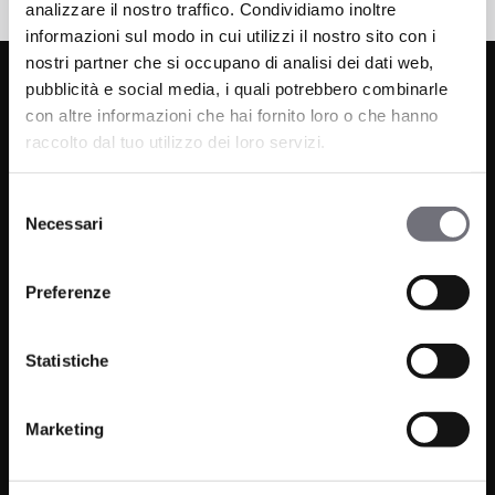
analizzare il nostro traffico. Condividiamo inoltre
informazioni sul modo in cui utilizzi il nostro sito con i
nostri partner che si occupano di analisi dei dati web,
pubblicità e social media, i quali potrebbero combinarle
con altre informazioni che hai fornito loro o che hanno
raccolto dal tuo utilizzo dei loro servizi.
Selezione
Necessari
del
Via C. Rolando 111, Gozzano (NO) 28024
consenso
P.IVA 00265030031
Preferenze
Phone:
0322 93516
Email:
info@bugnatese.com
Statistiche
Marketing
Bathroom
Company