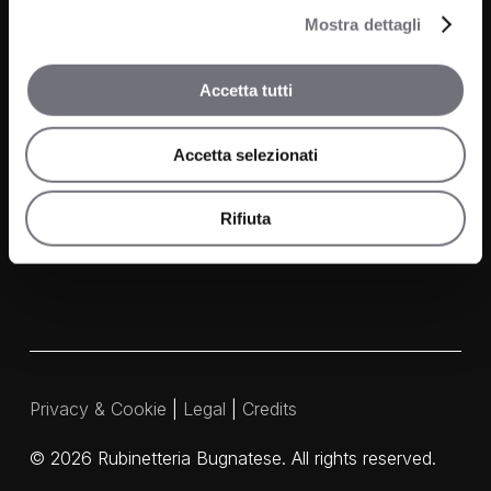
Kitchen
Mostra dettagli
Projects
Wellness
News
Accetta tutti
Contacts
Accetta selezionati
Media and Downloads
Our Agents
Rifiuta
Privacy & Cookie
|
Legal
|
Credits
©
2026
Rubinetteria Bugnatese. All rights reserved.