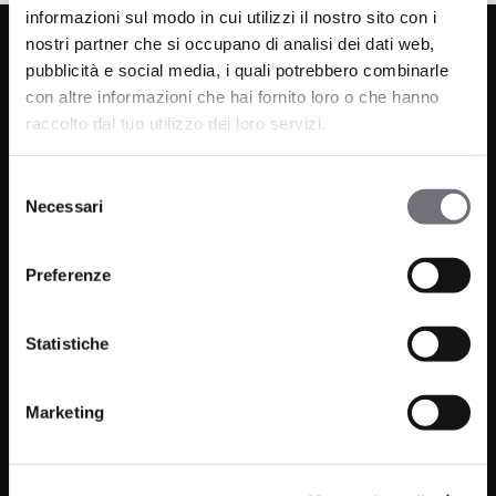
informazioni sul modo in cui utilizzi il nostro sito con i
nostri partner che si occupano di analisi dei dati web,
pubblicità e social media, i quali potrebbero combinarle
con altre informazioni che hai fornito loro o che hanno
raccolto dal tuo utilizzo dei loro servizi.
Selezione
Via C. Rolando 111, Gozzano (NO) 28024
Necessari
del
P.IVA 00265030031
consenso
Preferenze
Phone:
0322 93516
Email:
info@bugnatese.com
Statistiche
Marketing
Bathroom
Company
Kitchen
Projects