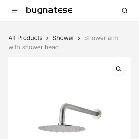
Skip
Menu
to
sea
main
content
All Products
Shower
Shower arm
with shower head