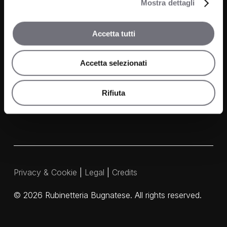
Mostra dettagli
Wellness
News
Accetta tutti
Contacts
Accetta selezionati
Media and Downloads
Our Agents
Rifiuta
Privacy & Cookie
|
Legal
|
Credits
©
2026
Rubinetteria Bugnatese. All rights reserved.