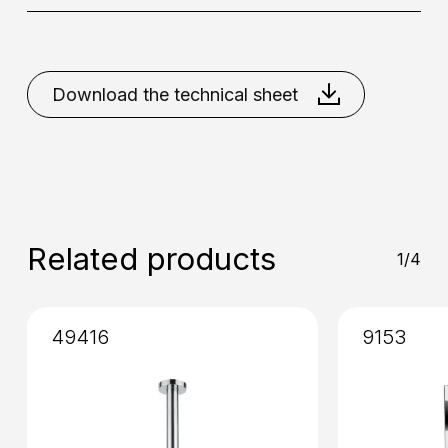
Placement
: Wall
Acciaio Spazzolato
Download the technical sheet
Installation
: External
Related products
1/4
49416
9153