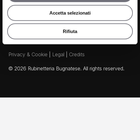
Our Agents
Accetta selezionati
Rifiuta
Privacy & Cookie
|
Legal
|
Credits
©
2026
Rubinetteria Bugnatese. All rights reserved.