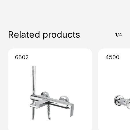
Installation
: External
Mixing
: Ceramic disk valve 90°
Related products
1/4
6602
4500