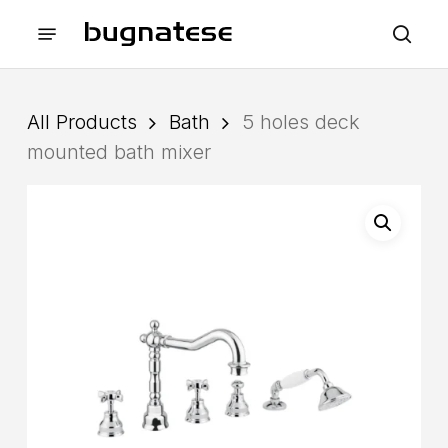
Skip
Menu
to
sea
main
content
All Products
Bath
5 holes deck
mounted bath mixer