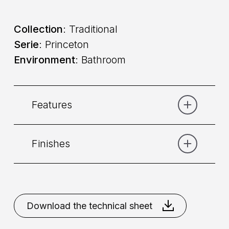
Collection
: Traditional
Serie
: Princeton
Environment
: Bathroom
Features
Finishes
Category:
Bath
Placement
: Deck mounted
Bronze
Chrome
Copper
Gold
Gold
Chrome
Natural Brass
Download the technical sheet
Command
: Dual command