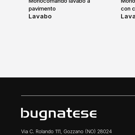
Monocomando lavabo a
Mono
pavimento
con c
Lavabo
Lav
Via C. Rolando 111, Gozzano (NO) 28024