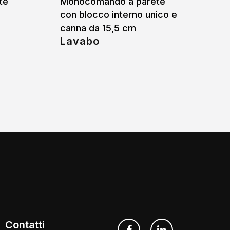
te
Monocomando a parete
con blocco interno unico e
canna da 15,5 cm
Lavabo
Contatti