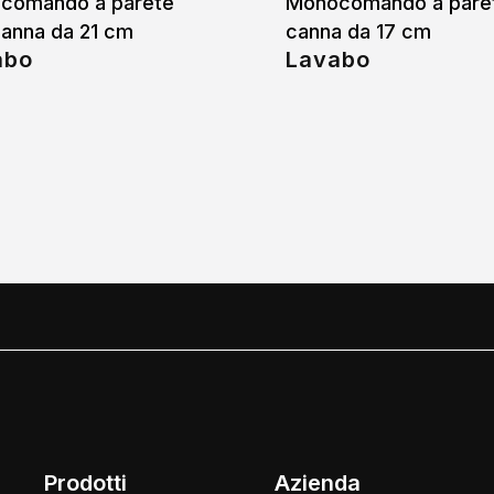
comando a parete
Monocomando a pare
anna da 21 cm
canna da 17 cm
abo
Lavabo
Prodotti
Azienda