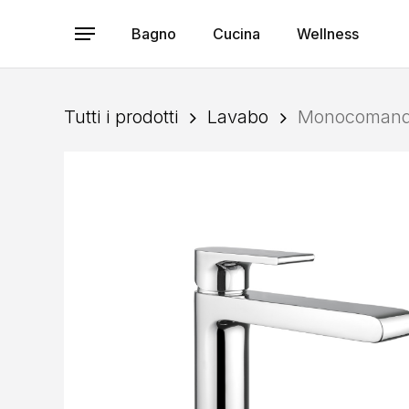
Skip
to
Bagno
Cucina
Wellness
Menu
main
content
Tutti i prodotti
Lavabo
Monocomando