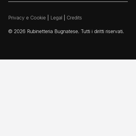
Privacy e Cookie
|
Legal
|
Credits
©
2026
Rubinetteria Bugnatese. Tutti i diritti riservati.