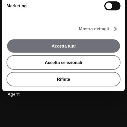
Marketing
Prodotti
Azienda
Bagno
Progetti
Mostra dettagli
Cucina
News
Wellness
Accetta tutti
Finiture
Accetta selezionati
Contatti
FAQ
Rifiuta
Media e Download
Agenti