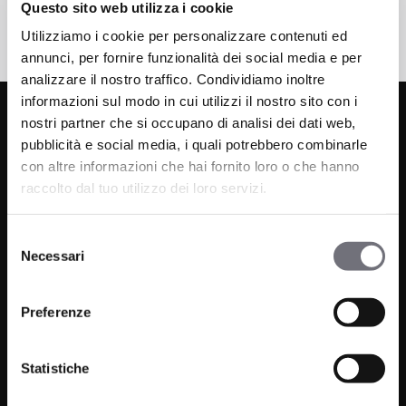
Questo sito web utilizza i cookie
Utilizziamo i cookie per personalizzare contenuti ed
annunci, per fornire funzionalità dei social media e per
analizzare il nostro traffico. Condividiamo inoltre
informazioni sul modo in cui utilizzi il nostro sito con i
nostri partner che si occupano di analisi dei dati web,
pubblicità e social media, i quali potrebbero combinarle
con altre informazioni che hai fornito loro o che hanno
raccolto dal tuo utilizzo dei loro servizi.
Selezione
Via C. Rolando 111, Gozzano (NO) 28024
Necessari
del
P.IVA 00265030031
consenso
Preferenze
Telefono:
0322 93516
Email:
info@bugnatese.com
Statistiche