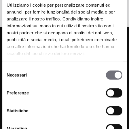
Utilizziamo i cookie per personalizzare contenuti ed
annunci, per fornire funzionalità dei social media e per
analizzare il nostro traffico. Condividiamo inoltre
informazioni sul modo in cui utilizzi il nostro sito con i
nostri partner che si occupano di analisi dei dati web,
pubblicità e social media, i quali potrebbero combinarle
con altre informazioni che hai fornito loro o che hanno
raccolto dal tuo utilizzo dei loro servizi.
Selezione
Necessari
del
Via C. Rolando 111, Gozzano (NO) 28024
consenso
P.IVA 00265030031
Preferenze
Telefono:
0322 93516
Email:
info@bugnatese.com
Statistiche
Marketing