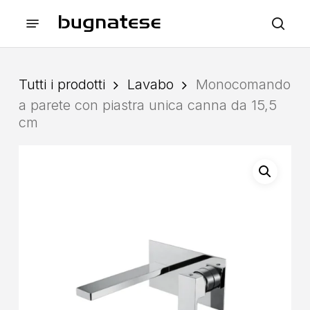
Skip
Menu
to
sea
main
content
Tutti i prodotti
Lavabo
Monocomando
a parete con piastra unica canna da 15,5
cm