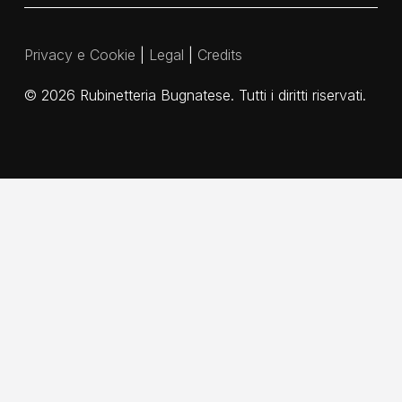
Privacy e Cookie
|
Legal
|
Credits
©
2026
Rubinetteria Bugnatese. Tutti i diritti riservati.