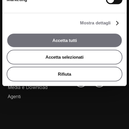
Prodotti
Azienda
Bagno
Progetti
Mostra dettagli
Cucina
News
Accetta tutti
Wellness
Finiture
Accetta selezionati
Contatti
Rifiuta
FAQ
Media e Download
Agenti