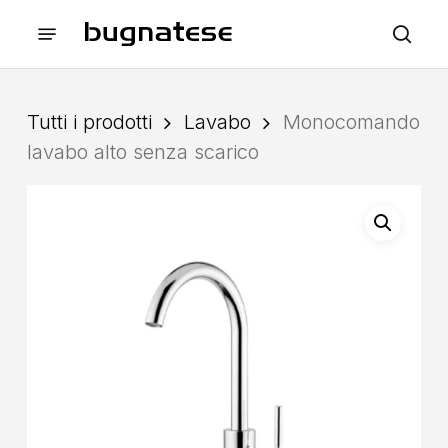
Skip
Menu
to
sea
main
content
Tutti i prodotti
Lavabo
Monocomando
lavabo alto senza scarico