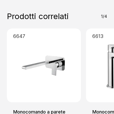
Installazione
: Senza Incasso
Prodotti correlati
1/4
6647
6613
Monocomando a parete
Monocoma