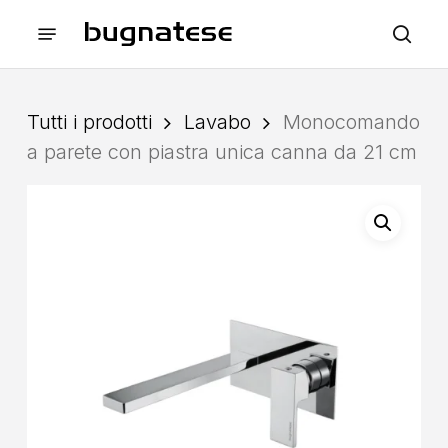
Skip
Menu
to
sea
main
content
Tutti i prodotti
Lavabo
Monocomando
a parete con piastra unica canna da 21 cm