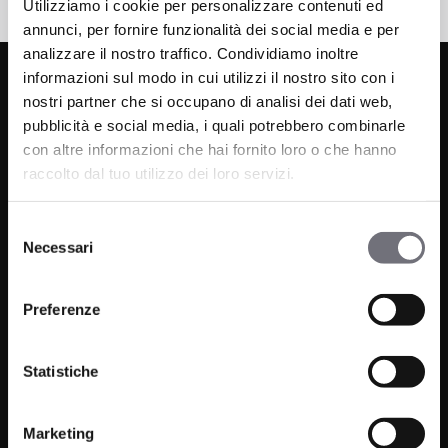
Utilizziamo i cookie per personalizzare contenuti ed
annunci, per fornire funzionalità dei social media e per
analizzare il nostro traffico. Condividiamo inoltre
informazioni sul modo in cui utilizzi il nostro sito con i
nostri partner che si occupano di analisi dei dati web,
pubblicità e social media, i quali potrebbero combinarle
con altre informazioni che hai fornito loro o che hanno
raccolto dal tuo utilizzo dei loro servizi.
Via C. Rolando 111, Gozzano (NO) 28024
Selezione
P.IVA 00265030031
Necessari
del
consenso
Telefono:
0322 93516
Preferenze
Email:
info@bugnatese.com
Statistiche
Marketing
Prodotti
Azienda