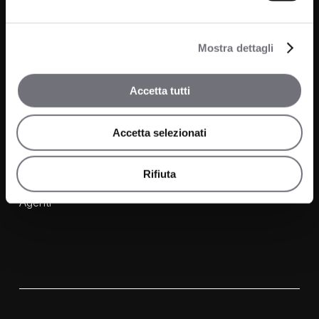
Bagno
Progetti
Cucina
Mostra dettagli
News
Wellness
Finiture
Accetta tutti
Contatti
Accetta selezionati
FAQ
Rifiuta
Media e Download
Agenti