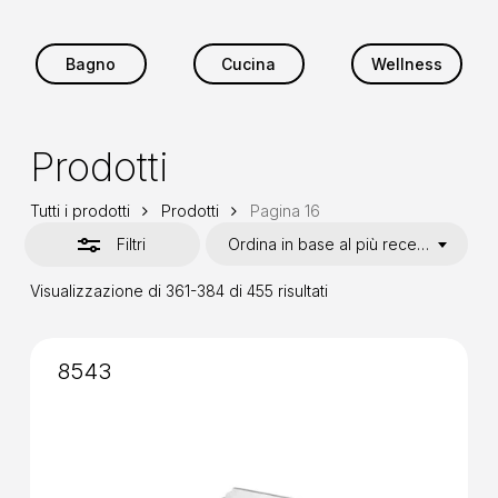
Bagno
Cucina
Wellness
Prodotti
Tutti i prodotti
Prodotti
Pagina 16
Filtri
Ordina in base al più recente
Ordina
Visualizzazione di 361-384 di 455 risultati
in
base
al
più
8543
recente