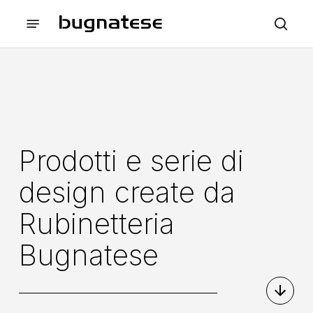
Skip
Menu
to
sea
Chiudi
main
i
content
Filtri
Prodotti e serie di
design create da
Rubinetteria
Bugnatese