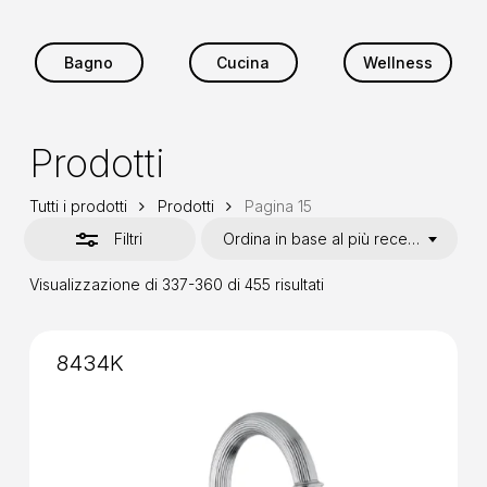
Bagno
Cucina
Wellness
Prodotti
Tutti i prodotti
Prodotti
Pagina 15
Filtri
Ordina in base al più recente
Ordina
Visualizzazione di 337-360 di 455 risultati
in
base
al
più
8434K
recente