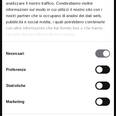
analizzare il nostro traffico. Condividiamo inoltre
informazioni sul modo in cui utilizzi il nostro sito con i
nostri partner che si occupano di analisi dei dati web,
pubblicità e social media, i quali potrebbero combinarle
con altre informazioni che hai fornito loro o che hanno
Via C. Rolando 111, Gozzano (NO) 28024
raccolto dal tuo utilizzo dei loro servizi.
P.IVA 00265030031
Selezione
Telefono:
0322 93516
Necessari
del
Email:
info@bugnatese.com
consenso
Preferenze
Statistiche
Prodotti
Azienda
Bagno
Progetti
Marketing
Cucina
News
Wellness