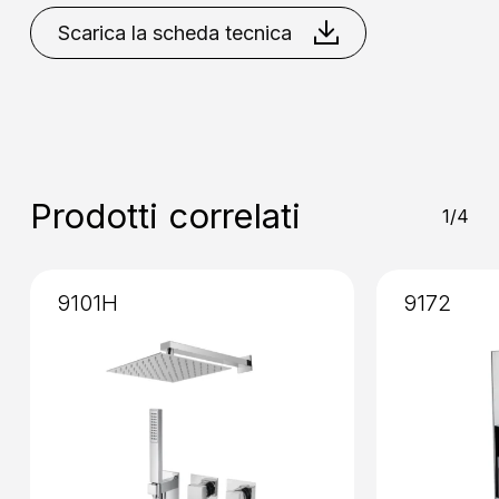
Bronzo
Cromo
Cromo
Dorato
Dorato
Scarica la scheda tecnica
Comando
: Doppio Comando
Installazione
: Incasso
Prodotti correlati
1/4
9101H
9172