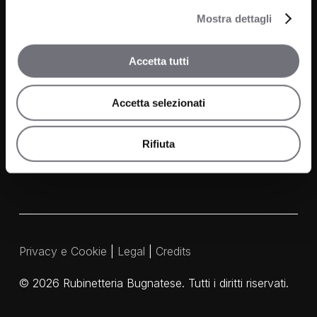
Finiture
Mostra dettagli
Contatti
Accetta tutti
FAQ
Accetta selezionati
Media e Download
Agenti
Rifiuta
Privacy e Cookie
|
Legal
|
Credits
©
2026
Rubinetteria Bugnatese. Tutti i diritti riservati.