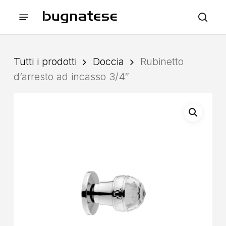
Skip
Menu
to
sea
main
content
Tutti i prodotti
Doccia
Rubinetto
d’arresto ad incasso 3/4″