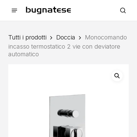
Skip
Menu
to
sea
main
content
Tutti i prodotti
Doccia
Monocomando
incasso termostatico 2 vie con deviatore
automatico