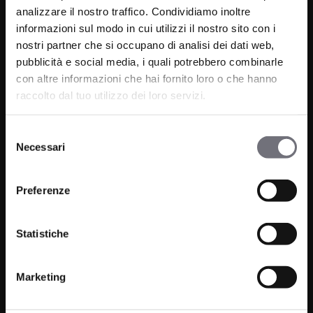
analizzare il nostro traffico. Condividiamo inoltre
informazioni sul modo in cui utilizzi il nostro sito con i
nostri partner che si occupano di analisi dei dati web,
pubblicità e social media, i quali potrebbero combinarle
con altre informazioni che hai fornito loro o che hanno
Via C. Rolando 111, Gozzano (NO) 28024
raccolto dal tuo utilizzo dei loro servizi.
P.IVA 00265030031
Selezione
Telefono:
0322 93516
Necessari
del
Email:
info@bugnatese.com
consenso
Preferenze
Statistiche
Prodotti
Azienda
Bagno
Progetti
Marketing
Cucina
News
Wellness