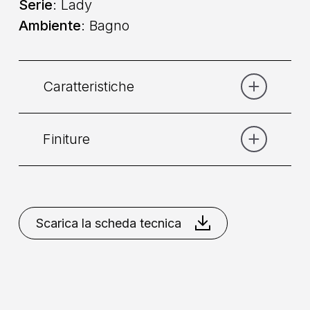
Serie
: Lady
Ambiente
: Bagno
Caratteristiche
Finiture
Categoria:
Lavabo
Collocazione
: A Parete
Bronzo
Cromo
Cromo
Dorato
Dorato
Ottone
Scarica la scheda tecnica
Comando
: Doppio Comando
Naturale
Rame
Installazione
: Senza Incasso