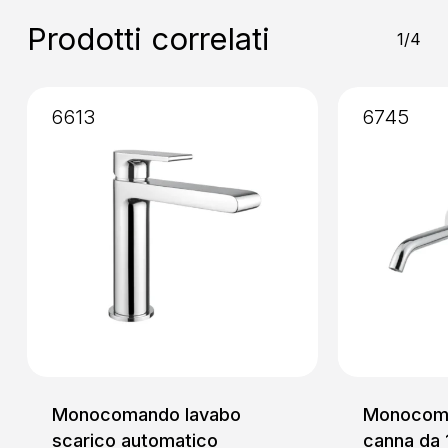
Prodotti correlati
1/4
6613
6745
Monocomando lavabo
Monocoma
scarico automatico
canna da 