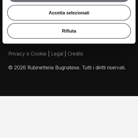
Agenti
Accetta selezionati
Rifiuta
Privacy e Cookie
|
Legal
|
Credits
©
2026
Rubinetteria Bugnatese. Tutti i diritti riservati.