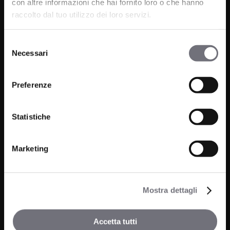
con altre informazioni che hai fornito loro o che hanno
Telefono:
0322 93516
raccolto dal tuo utilizzo dei loro servizi.
Email:
info@bugnatese.com
Selezione
Necessari
del
consenso
Prodotti
Azienda
Preferenze
Bagno
Progetti
Cucina
Statistiche
News
Wellness
Finiture
Marketing
Contatti
Mostra dettagli
FAQ
Media e Download
Accetta tutti