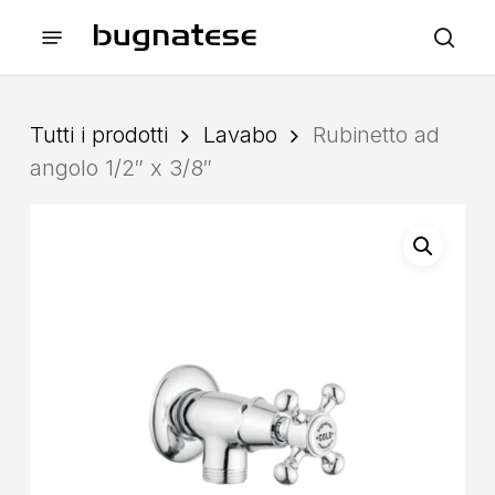
Skip
Menu
to
sea
main
content
Tutti i prodotti
Lavabo
Rubinetto ad
angolo 1/2″ x 3/8″