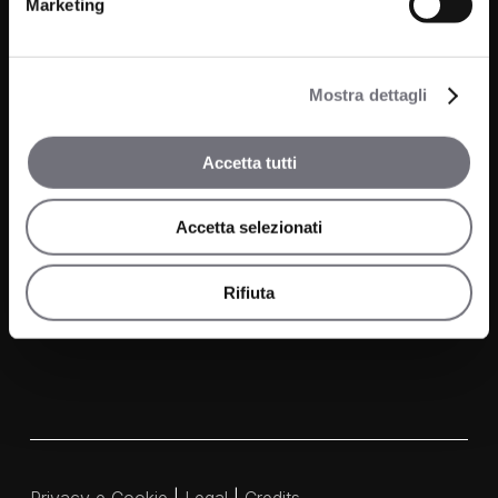
Marketing
Bagno
Progetti
Cucina
News
Wellness
Mostra dettagli
Finiture
Accetta tutti
Contatti
Accetta selezionati
FAQ
Media e Download
Rifiuta
Agenti