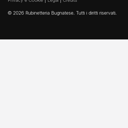
Privacy e Cookie
|
Legal
|
Credits
©
2026
Rubinetteria Bugnatese. Tutti i diritti riservati.