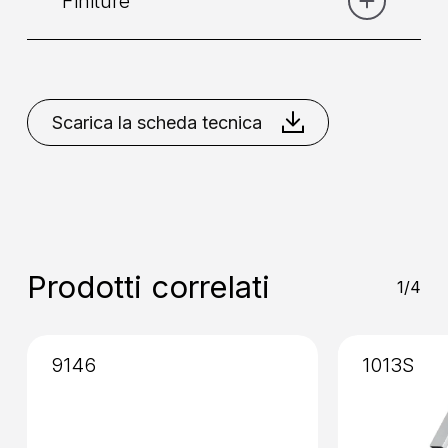
Finiture
Categoria:
Lavabo
Comando
: Monocomando
Acciaio Spazzolato
Scarica la scheda tecnica
Collocazione
: A Parete
Installazione
: Incasso
Prodotti correlati
1/4
9146
1013S