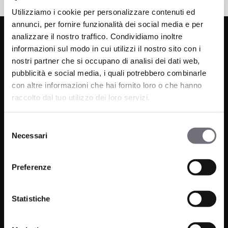
Utilizziamo i cookie per personalizzare contenuti ed
annunci, per fornire funzionalità dei social media e per
analizzare il nostro traffico. Condividiamo inoltre
informazioni sul modo in cui utilizzi il nostro sito con i
nostri partner che si occupano di analisi dei dati web,
pubblicità e social media, i quali potrebbero combinarle
con altre informazioni che hai fornito loro o che hanno
raccolto dal tuo utilizzo dei loro servizi.
Via C. Rolando 111, Gozzano (NO) 28024
P.IVA 00265030031
Selezione
Necessari
del
Telefono:
0322 93516
consenso
Email:
info@bugnatese.com
Preferenze
Statistiche
Prodotti
Azienda