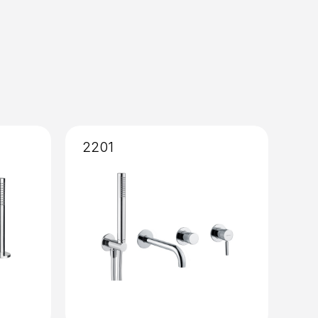
amico 90°
2201