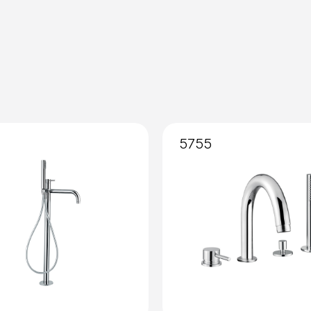
Miscelazione
: Vitone Cer
5755