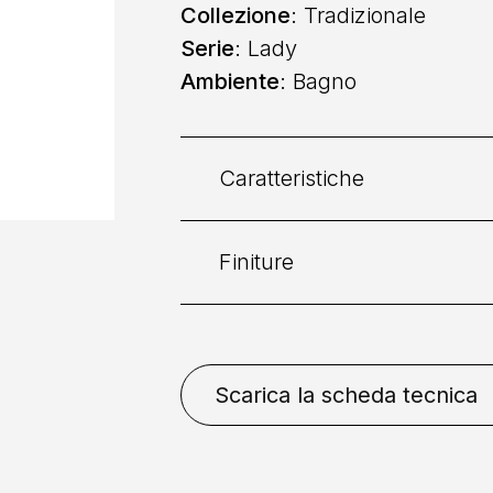
Collezione
: Tradizionale
Serie
: Lady
Ambiente
: Bagno
Caratteristiche
Finiture
Categoria:
Vasca
Collocazione
: A Parete
Bronzo
Cromo
Cromo D
Scarica la scheda tecnica
Naturale
Rame
Comando
: Doppio Coman
Installazione
: Senza Incas