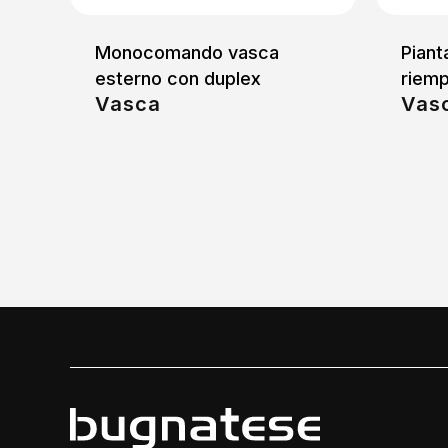
Monocomando vasca
Piant
esterno con duplex
riem
Vasca
Vas