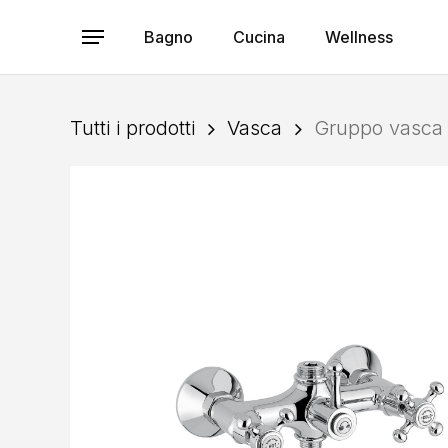
Skip
to
Bagno
Cucina
Wellness
Menu
main
content
Tutti i prodotti
Vasca
Gruppo vasca 