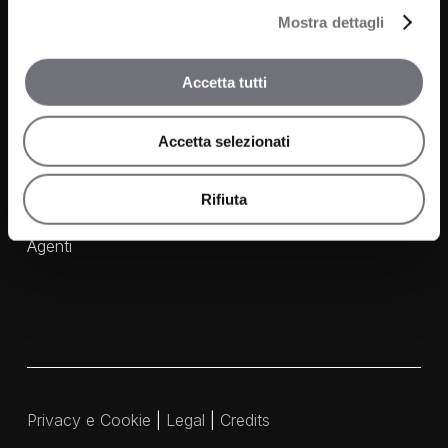
Cucina
Mostra dettagli
News
Wellness
Accetta tutti
Finiture
Accetta selezionati
Contatti
FAQ
Rifiuta
Media e Download
Agenti
Privacy e Cookie
|
Legal
|
Credits