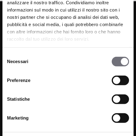
analizzare il nostro traffico. Condividiamo inoltre
informazioni sul modo in cui utilizzi il nostro sito con i
nostri partner che si occupano di analisi dei dati web,
pubblicità e social media, i quali potrebbero combinarle
con altre informazioni che hai fornito loro o che hanno
raccolto dal tuo utilizzo dei loro servizi.
Via C. Rolando 111, Gozzano (NO) 28024
Selezione
Necessari
del
P.IVA 00265030031
consenso
Telefono:
0322 93516
Preferenze
Email:
info@bugnatese.com
Statistiche
Marketing
Prodotti
Azienda
Bagno
Progetti