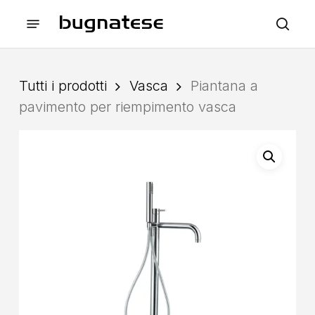
Skip
Menu
to
sea
main
content
Tutti i prodotti
Vasca
Piantana a
pavimento per riempimento vasca