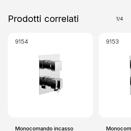
Miscelazione
: Vitone Ceramico
90°
Prodotti correlati
1/4
9154
9153
Monocomando incasso
Monocoma