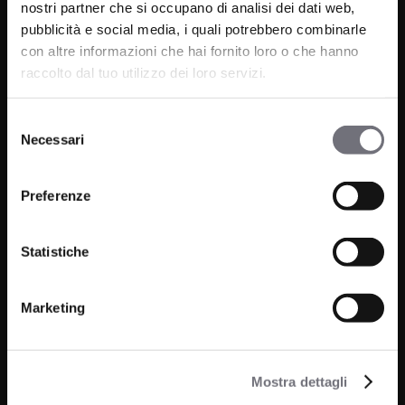
nostri partner che si occupano di analisi dei dati web,
P.IVA 00265030031
pubblicità e social media, i quali potrebbero combinarle
con altre informazioni che hai fornito loro o che hanno
Telefono:
0322 93516
raccolto dal tuo utilizzo dei loro servizi.
Email:
info@bugnatese.com
Selezione
Necessari
del
consenso
Prodotti
Azienda
Preferenze
Bagno
Progetti
Cucina
Statistiche
News
Wellness
Finiture
Marketing
Contatti
Mostra dettagli
FAQ