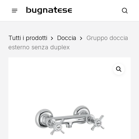
Skip
Menu
to
sea
main
content
Tutti i prodotti
Doccia
Gruppo doccia
esterno senza duplex